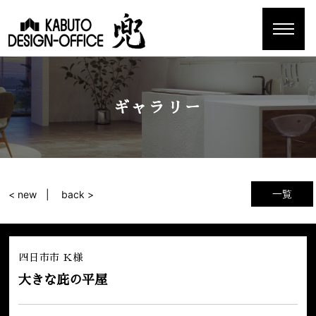
ギャラリー
一覧
< new
back >
四日市市 Ｋ様
大きな庇の平屋