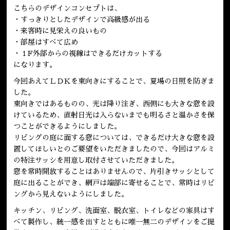
こちらのデザインコンセプトは、
・すっきりとしたデザインで高級感が出る
・来客時に見栄えの良いもの
・部屋はすべて広め
・１F外部からの視線はできるだけカットする
になります。
今回あえてＬＤＫを東向きにすることで、夏場の日照を防ぎま
した。
東向きではあるものの、光は降り注ぎ、西側にも大きな窓を設
けているため、直射日光は入らないまでも明るさと温かさを保
つことができるようにしました。
リビングの庭に面する窓については、できるだけ大きな窓を設
置してほしいとのご要望をいただきましたので、今回はアルミ
の特注サッシを用意し取付させていただきました。
窓を常時開放することはありませんので、片引きサッシとして
庭に出ることができ、網戸は端部に寄せることで、常時はリビ
ングから見えないようにしました。
キッチン、リビング、洗面室、脱衣室、トイレなどの家具はす
べて製作し、統一感を出すとともに唯一無二のデザインをご提