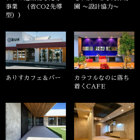
事業 （省CO2先導
園 〜設計協力〜
型））
ありすカフェ＆バー
カラフルなのに落ち
着くCAFE